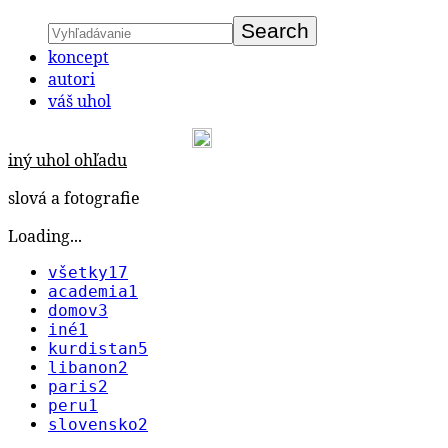
koncept
autori
váš uhol
iný uhol ohľadu
slová a fotografie
Loading...
všetky
17
academia
1
domov
3
iné
1
kurdistan
5
libanon
2
paris
2
peru
1
slovensko
2