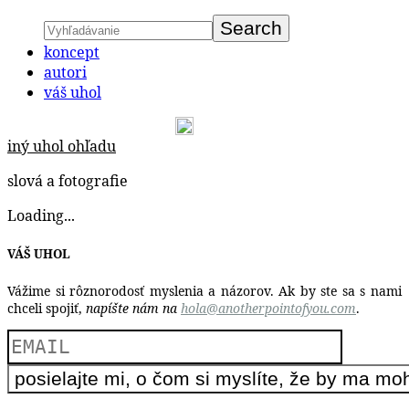
koncept
autori
váš uhol
iný uhol ohľadu
slová a fotografie
Loading...
VÁŠ UHOL
Vážime si rôznorodosť myslenia a názorov. Ak by ste sa s nami
chceli spojiť,
napíšte nám na
hola@anotherpointofyou.com
.