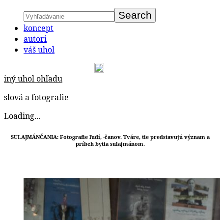
koncept
autori
váš uhol
iný uhol ohľadu
slová a fotografie
Loading...
SULAJMÁNČANIA:
Fotografie ľudí, -čanov. Tváre, tie predstavujú význam a
príbeh bytia sulajmánom.