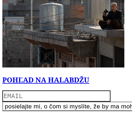
POHĽAD NA HALABDŽU