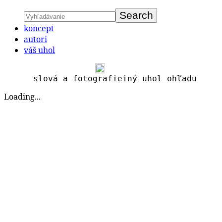
koncept
autori
váš uhol
slová a fotografie
iný uhol ohľadu
Loading...