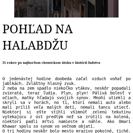
POHĽAD NA
HALABDŽU
31 rokov po najhoršom chemickom útoku v histórii ľudstva
O jedenástej hodine doobeda začal vzduch voňať po
jablkách. Zvláštny hlasný zvuk.
Z neba na zem spadlo niekoľko vtákov, neskôr popadali
zvieratá, teraz ľudia. Plyn, plyn! Pálivá bolesť v
očiach, matky hľadajú svojich synov. Mnohí utiekli a
skryli sa v horách, no tí, ktorí nemali auto alebo
mali príliš veľa malých detí, nemali šancu utiecť.
Niektorí si ešte stihli všimnúť zelenú tekutinu
vytekajúcu z úst predtým než sa zrútili na kolená,
niektorí padli mŕtvi namieste a náhle. Ako Omari
Khawar spolu so synom vo večnom objatí.
O tri hodiny neskôr bolo mesto mrazivo pokojné, tiché.